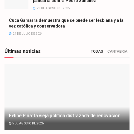
pancarta contra Pedro Sánchez
29 DE AGOSTO DE 2025
Cuca Gamarra demuestra que se puede ser lesbiana y a la
vez católica y conservadora
21 DE JULIO DE 2024
Últimas noticias
TODAS
CANTABRIA
Felipe Piña: la vieja política disfrazada de renovación
5 DE AGOSTO DE 2026