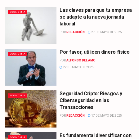
Las claves para que tu empresa
ECONOMÍA
se adapte a la nueva jornada
laboral
POR
REDACCIÓN
27 DE MAYO DE 2025
Por favor, utilicen dinero físico
ECONOMÍA
POR
ALFONSO DEL AMO
22 DE MAYO DE 2025
Seguridad Cripto: Riesgos y
ECONOMÍA
Ciberseguridad en las
Transacciones
POR
REDACCIÓN
17 DE MAYO DE 2025
Es fundamental diversificar con
ECONOMÍA