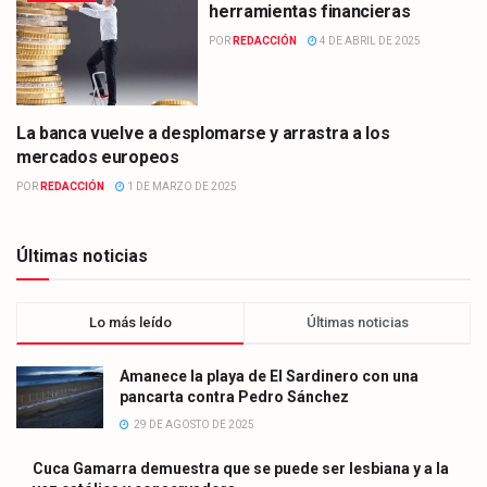
herramientas financieras
POR
REDACCIÓN
4 DE ABRIL DE 2025
La banca vuelve a desplomarse y arrastra a los
ECONOMÍA
mercados europeos
POR
REDACCIÓN
1 DE MARZO DE 2025
Últimas noticias
Lo más leído
Últimas noticias
Amanece la playa de El Sardinero con una
pancarta contra Pedro Sánchez
29 DE AGOSTO DE 2025
Cuca Gamarra demuestra que se puede ser lesbiana y a la