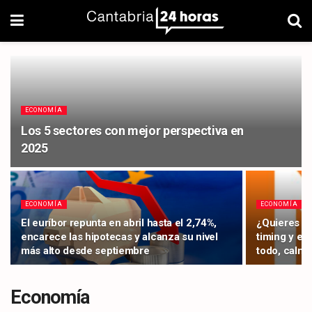
ECONOMÍA
Los 5 sectores con mejor perspectiva en
2025
ECONOMÍA
ECONOMÍA
El euríbor repunta en abril hasta el 2,74%,
¿Quieres seg
encarece las hipotecas y alcanza su nivel
timing y el
más alto desde septiembre
todo, calma
Economía