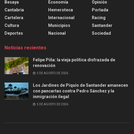
Besaya
Economía
Opinión
Cantabria
Hemeroteca
Portada
Cartelera
Internacional
Racing
Cultura
Municipios
Santander
Deportes
Nacional
Sociedad
Noticias recientes
Felipe Piña: la vieja política disfrazada de
renovación
5 DE AGOSTO DE 2026
Los Jardines de Piquío de Santander amanecen
con pancartas contra Pedro Sánchez y la
inmigración ilegal
5 DE AGOSTO DE 2026