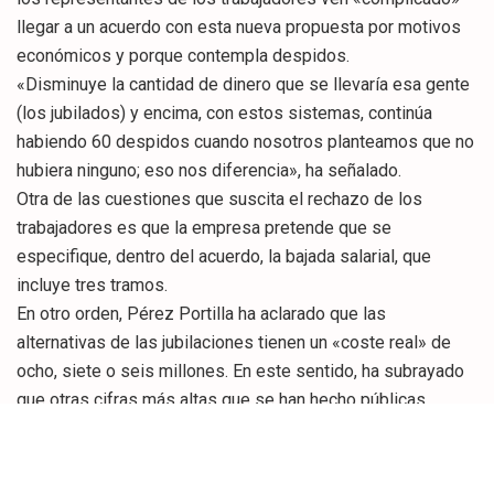
llegar a un acuerdo con esta nueva propuesta por motivos
económicos y porque contempla despidos.
«Disminuye la cantidad de dinero que se llevaría esa gente
(los jubilados) y encima, con estos sistemas, continúa
habiendo 60 despidos cuando nosotros planteamos que no
hubiera ninguno; eso nos diferencia», ha señalado.
Otra de las cuestiones que suscita el rechazo de los
trabajadores es que la empresa pretende que se
especifique, dentro del acuerdo, la bajada salarial, que
incluye tres tramos.
En otro orden, Pérez Portilla ha aclarado que las
alternativas de las jubilaciones tienen un «coste real» de
ocho, siete o seis millones. En este sentido, ha subrayado
que otras cifras más altas que se han hecho públicas
incluyen el coste de la Seguridad Social y de arrancada.
Dirección de Sniace y comité se han citado ayer, a las 16.30
horas, y esta mañana en las instalaciones de la fábrica de