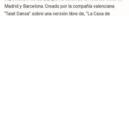
Madrid y Barcelona. Creado por la compañía valenciana
“Taiat Dansa” sobre una versión libre de, “La Casa de
Bernarda Alba”. Fijándose únicamente en el drama de las
hijas, a las que los lutos eternos, seguidos, tiene postradas
en el hogar materno. Solo roto por el joven Pepe “El
Romano” que salta las verjas de de la finca, manteniendo
relaciones prohibidas con la pequeña de las Alba, Adela, la
más rebelde. Dando paso a la tragedia.
La originalidad de la puesta en escena es innegable, solo
cinco hijas de Bernarda en otros tanto sarcófagos, son las
protagonistas. Encargadas de mostrar con la expresión
corporal todo el sufrimiento de la opresión de quienes
mueren en vida por un exceso de autoridad. Tanto Meritxell
Barberá como Inma García, han obviado en el montaje a la
madre autoritaria. Tratando a este personaje ausente como