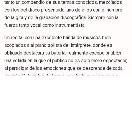
tanto un compendio de sus temas conocidos, mezclados
con los del disco presentado; uno de ellos con el nombre
de la gira y de la grabación discográfica. Siempre con la
fuerza tanto vocal como instrumentista.
Un recital con una excelente banda de músicos bien
acoplados a al piano solista del intérprete, donde es
obligado destacara su batería, realmente excepcional. En
una velada en la que el público no es solo mero espectador,
al participar de las emociones que se desprende de cada
canción. Colocados de forma estudiada en el escenario,
mientras el video que envuelve al escenario hace que los
artistas parezcan flotar en el aire. En una palabra existir
como en el especio.
Títulos como “Esdrújula” o ese bello tema, “Me Voy a
escapar” dedicado a su travieso gato, hacen un Pablo
López desenmarañarse de la personalidad de estrella,