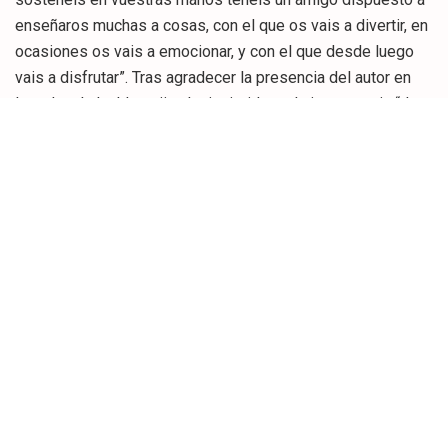
enseñaros muchas a cosas, con el que os vais a divertir, en
ocasiones os vais a emocionar, y con el que desde luego
vais a disfrutar”. Tras agradecer la presencia del autor en
Laredo, el alcalde pejino ha insistido en la importancia “de
dedicar siempre un rato a este amigo, que os puede
acompañar en cualquier momento y que casi lo podéis
llevar en el bolsillo y que no os va a decepcionar nunca”.
El concejal de Cultura y Educación, Pedro Diego, ha
subrayado que “al final de lo que se trata es de leer, que es
otra manera de viajar, por un mundo todavía más grande que
el que tenemos, porque el mundo de los libros se puede
hacer el que más te guste. Que sigáis leyendo, disfrutad de
los libros y agradecer al autor, nos hubiera encantado
cuando empezamos a leer tener a un autor con nosotros.
Por su parte, David Fernández se ha encargado de
contagiar en los estudiantes su pasión por la escritura y la