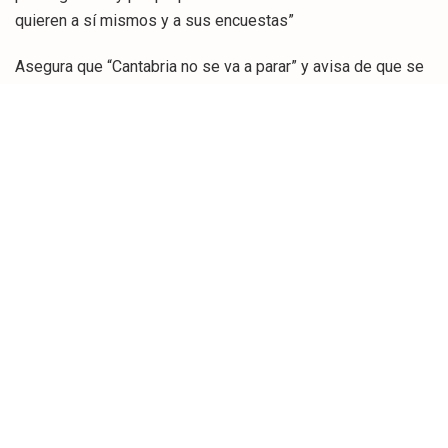
quieren a sí mismos y a sus encuestas”
Asegura que “Cantabria no se va a parar” y avisa de que se
planteará convocar elecciones, aunque haya que repetirlas
en 2027, si la oposición intenta articular un Gobierno en la
sombra e imponer políticas que los cántabros no quieren
Fecha: 13/12/2025
La presidenta del Partido Popular y del Gobierno de
Cantabria, María José Sáenz de Buruaga, asegura que los
alcaldes del PP son “el espejo de la mejor política” y
destaca que “aquí estamos los únicos gobiernos que
funcionan de verdad”.
Señala que “somos el primer partido de España” y que en
este momento “tenemos una enorme responsabilidad”
porque somos “los únicos que podemos conseguir que el