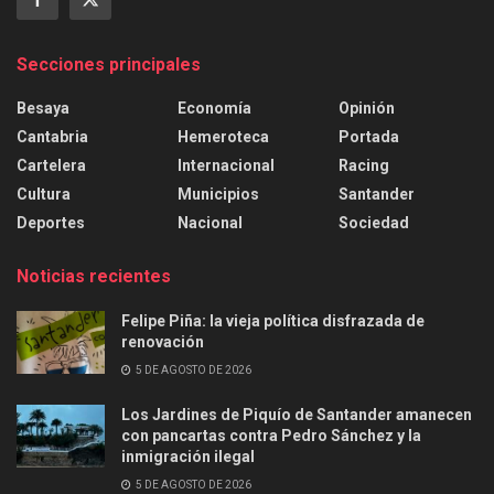
Secciones principales
Besaya
Economía
Opinión
Cantabria
Hemeroteca
Portada
Cartelera
Internacional
Racing
Cultura
Municipios
Santander
Deportes
Nacional
Sociedad
Noticias recientes
Felipe Piña: la vieja política disfrazada de
renovación
5 DE AGOSTO DE 2026
Los Jardines de Piquío de Santander amanecen
con pancartas contra Pedro Sánchez y la
inmigración ilegal
5 DE AGOSTO DE 2026