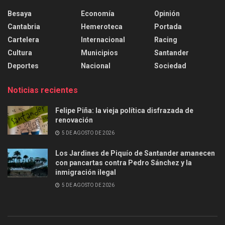
Besaya
Economía
Opinión
Cantabria
Hemeroteca
Portada
Cartelera
Internacional
Racing
Cultura
Municipios
Santander
Deportes
Nacional
Sociedad
Noticias recientes
Felipe Piña: la vieja política disfrazada de
renovación
5 DE AGOSTO DE 2026
Los Jardines de Piquío de Santander amanecen
con pancartas contra Pedro Sánchez y la
inmigración ilegal
5 DE AGOSTO DE 2026