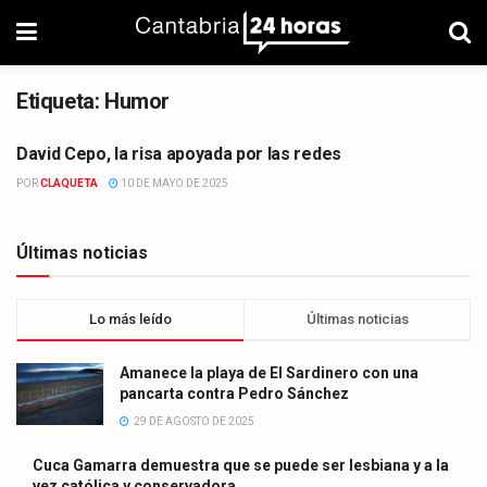
Etiqueta:
Humor
David Cepo, la risa apoyada por las redes
CARTELERA
POR
CLAQUETA
10 DE MAYO DE 2025
Últimas noticias
Lo más leído
Últimas noticias
Amanece la playa de El Sardinero con una
pancarta contra Pedro Sánchez
29 DE AGOSTO DE 2025
Cuca Gamarra demuestra que se puede ser lesbiana y a la
vez católica y conservadora