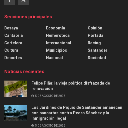
Secciones principales
Besaya
Economía
Opinión
Cantabria
Hemeroteca
Portada
Cartelera
Internacional
Racing
Cultura
Municipios
Santander
Deportes
Nacional
Sociedad
Noticias recientes
Felipe Piña: la vieja política disfrazada de
renovación
5 DE AGOSTO DE 2026
Los Jardines de Piquío de Santander amanecen
con pancartas contra Pedro Sánchez y la
inmigración ilegal
5 DE AGOSTO DE 2026