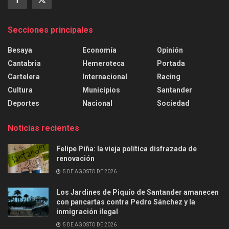
Secciones principales
Besaya
Economía
Opinión
Cantabria
Hemeroteca
Portada
Cartelera
Internacional
Racing
Cultura
Municipios
Santander
Deportes
Nacional
Sociedad
Noticias recientes
Felipe Piña: la vieja política disfrazada de
renovación
5 DE AGOSTO DE 2026
Los Jardines de Piquío de Santander amanecen
con pancartas contra Pedro Sánchez y la
inmigración ilegal
5 DE AGOSTO DE 2026