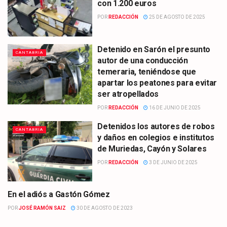
con 1.200 euros
POR
REDACCIÓN
25 DE AGOSTO DE 2025
Detenido en Sarón el presunto
CANTABRIA
autor de una conducción
temeraria, teniéndose que
apartar los peatones para evitar
ser atropellados
POR
REDACCIÓN
16 DE JUNIO DE 2025
Detenidos los autores de robos
CANTABRIA
y daños en colegios e institutos
de Muriedas, Cayón y Solares
POR
REDACCIÓN
3 DE JUNIO DE 2025
En el adiós a Gastón Gómez
OPINIÓN
POR
JOSÉ RAMÓN SAIZ
30 DE AGOSTO DE 2023