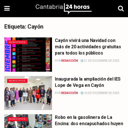
Etiqueta:
Cayón
Cayón vivirá una Navidad con
MUNICIPIOS
más de 20 actividades gratuitas
para todos los públicos
POR
REDACCIÓN
21 DE DICIEMBRE DE 2025
Inaugurada la ampliación del IES
MUNICIPIOS
Lope de Vega en Cayón
POR
REDACCIÓN
16 DE DICIEMBRE DE 2025
Robo en la gasolinera de La
MUNICIPIOS
Encina: dos encapuchados huyen