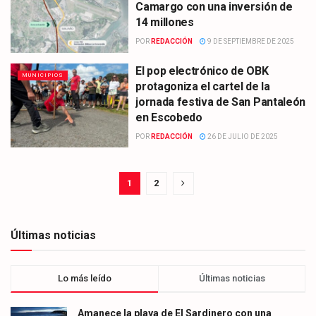
Camargo con una inversión de
14 millones
POR
REDACCIÓN
9 DE SEPTIEMBRE DE 2025
El pop electrónico de OBK
MUNICIPIOS
protagoniza el cartel de la
jornada festiva de San Pantaleón
en Escobedo
POR
REDACCIÓN
26 DE JULIO DE 2025
1
2
Últimas noticias
Lo más leído
Últimas noticias
Amanece la playa de El Sardinero con una