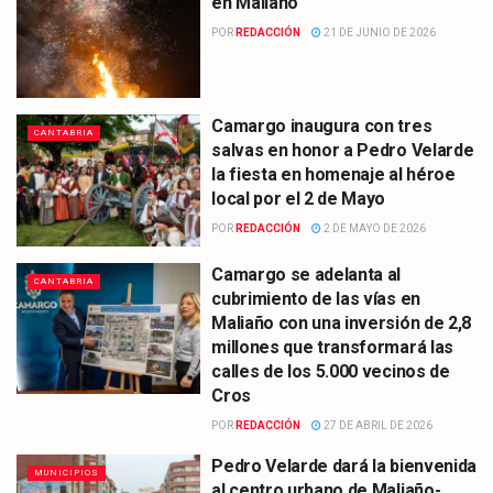
en Maliaño
POR
REDACCIÓN
21 DE JUNIO DE 2026
Camargo inaugura con tres
CANTABRIA
salvas en honor a Pedro Velarde
la fiesta en homenaje al héroe
local por el 2 de Mayo
POR
REDACCIÓN
2 DE MAYO DE 2026
Camargo se adelanta al
CANTABRIA
cubrimiento de las vías en
Maliaño con una inversión de 2,8
millones que transformará las
calles de los 5.000 vecinos de
Cros
POR
REDACCIÓN
27 DE ABRIL DE 2026
Pedro Velarde dará la bienvenida
MUNICIPIOS
al centro urbano de Maliaño-