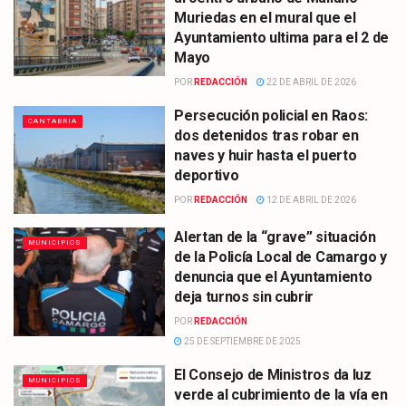
Muriedas en el mural que el
Ayuntamiento ultima para el 2 de
Mayo
POR
REDACCIÓN
22 DE ABRIL DE 2026
Persecución policial en Raos:
CANTABRIA
dos detenidos tras robar en
naves y huir hasta el puerto
deportivo
POR
REDACCIÓN
12 DE ABRIL DE 2026
Alertan de la “grave” situación
MUNICIPIOS
de la Policía Local de Camargo y
denuncia que el Ayuntamiento
deja turnos sin cubrir
POR
REDACCIÓN
25 DE SEPTIEMBRE DE 2025
El Consejo de Ministros da luz
MUNICIPIOS
verde al cubrimiento de la vía en