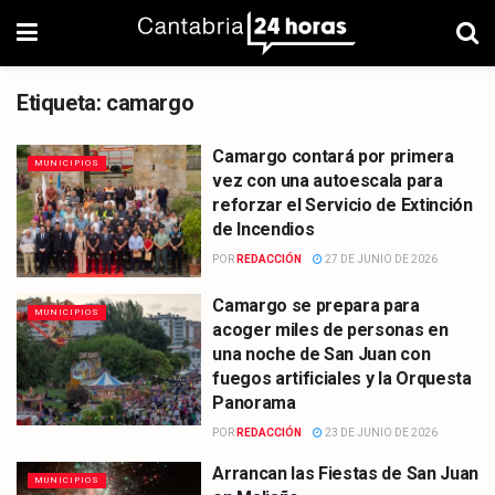
Etiqueta:
camargo
Camargo contará por primera
MUNICIPIOS
vez con una autoescala para
reforzar el Servicio de Extinción
de Incendios
POR
REDACCIÓN
27 DE JUNIO DE 2026
Camargo se prepara para
MUNICIPIOS
acoger miles de personas en
una noche de San Juan con
fuegos artificiales y la Orquesta
Panorama
POR
REDACCIÓN
23 DE JUNIO DE 2026
Arrancan las Fiestas de San Juan
MUNICIPIOS