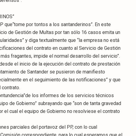
ndefensos”.
RINOS”
PP que“tome por tontos a los santanderinos”. En este
icio de Gestión de Multas por tan sólo 16 casos emita un
ularidades” y diga textualmente que “la empresa no está
ificaciones del contrato en cuanto al Servicio de Gestión
s más fragantes, impide el normal desarrollo del servicio”.
desde el inicio de la ejecución del contrato de prestación
ntamiento de Santander se pusieron de manifiesto
pecialmente en el seguimiento de las notificaciones” y que
 contrato.
ntundencia”de los informes de los servicios técnicos
uipo de Gobierno” subrayando que “son de tanta gravedad
r el cual el equipo de Gobierno no resolviese el contrato
ones parciales del portavoz del PP, con lo cual
 Comisión correspondiente, para lo cual esperamos que el