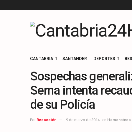
CANTABRIA
SANTANDER
DEPORTES
BES
Sospechas generali
Serna intenta recau
de su Policía
Por
Redacción
9 de marzo de 2014
en
Hemeroteca