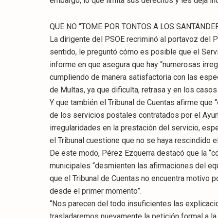
embargo, lo que limita sus derechos y les deja i
QUE NO “TOME POR TONTOS A LOS SANTANDE
La dirigente del PSOE recriminó al portavoz del 
sentido, le preguntó cómo es posible que el Serv
informe en que asegura que hay “numerosas irreg
cumpliendo de manera satisfactoria con las espec
de Multas, ya que dificulta, retrasa y en los caso
Y que también el Tribunal de Cuentas afirme que “
de los servicios postales contratados por el Ayu
irregularidades en la prestación del servicio, es
el Tribunal cuestione que no se haya rescindido el
De este modo, Pérez Ezquerra destacó que la “co
municipales “desmienten las afirmaciones del eq
que el Tribunal de Cuentas no encuentra motivo po
desde el primer momento”.
“Nos parecen del todo insuficientes las explicaci
trasladaremos nuevamente la petición formal a la