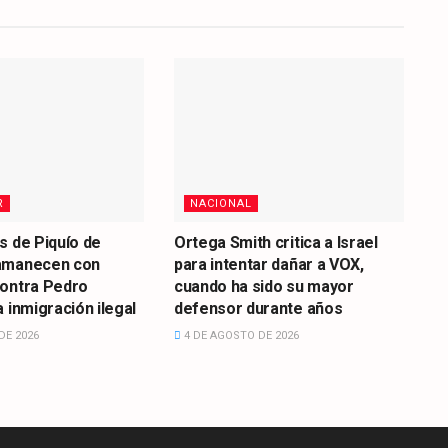
R
NACIONAL
s de Piquío de
Ortega Smith critica a Israel
amanecen con
para intentar dañar a VOX,
contra Pedro
cuando ha sido su mayor
 inmigración ilegal
defensor durante años
DE 2026
4 DE AGOSTO DE 2026