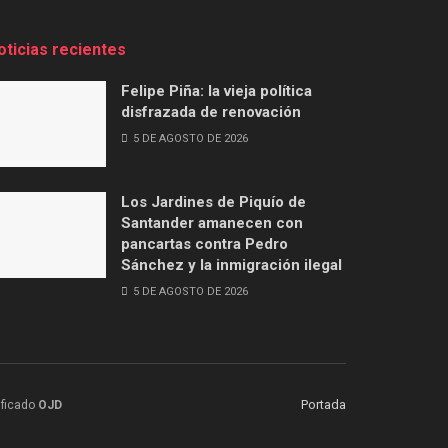
oticias recientes
Felipe Piña: la vieja política
disfrazada de renovación
5 DE AGOSTO DE 2026
Los Jardines de Piquío de
Santander amanecen con
pancartas contra Pedro
Sánchez y la inmigración ilegal
5 DE AGOSTO DE 2026
Portada
ificado
OJD