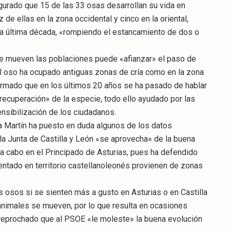
gurado que 15 de las 33 osas desarrollan su vida en
z de ellas en la zona occidental y cinco en la oriental,
la última década, «rompiendo el estancamiento de dos o
e mueven las poblaciones puede «afianzar» el paso de
l oso ha ocupado antiguas zonas de cría como en la zona
afirmado que en los últimos 20 años se ha pasado de hablar
«recuperación» de la especie, todo ello ayudado por las
ensibilización de los ciudadanos.
ina Martín ha puesto en duda algunos de los datos
la Junta de Castilla y León «se aprovecha» de la buena
 a cabo en el Principado de Asturias, pues ha defendido
ntado en territorio castellanoleonés provienen de zonas
s osos si se sienten más a gusto en Asturias o en Castilla
nimales se mueven, por lo que resulta en ocasiones
 ha reprochado que al PSOE «le moleste» la buena evolución