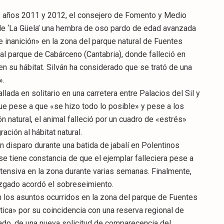
s años 2011 y 2012, el consejero de Fomento y Medio
 de ‘La Güela’ una hembra de oso pardo de edad avanzada
e inanición» en la zona del parque natural de Fuentes
al parque de Cabárceno (Cantabria), donde falleció en
en su hábitat. Silván ha considerado que se trató de una
».
allada en solitario en una carretera entre Palacios del Sil y
que pese a que «se hizo todo lo posible» y pese a los
natural, el animal falleció por un cuadro de «estrés»
ación al hábitat natural.
n disparo durante una batida de jabalí en Polentinos
se tiene constancia de que el ejemplar falleciera pese a
intensiva en la zona durante varias semanas. Finalmente,
zgado acordó el sobreseimiento.
en los asuntos ocurridos en la zona del parque de Fuentes
tica» por su coincidencia con una reserva regional de
ado, de una nueva solicitud de comparecencia del