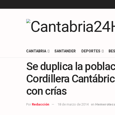
CANTABRIA
SANTANDER
DEPORTES
BES
Se duplica la pobla
Cordillera Cantábri
con crías
Por
Redacción
18 de marzo de 2014
en
Hemerotec