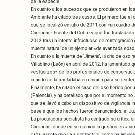
de la especie.
En cuanto a los sucesos que se produjeron en lo
Ambiente ha citado tres casos. El primero fue el
que se localizó en julio de 2011 con «un cuadro d
Carrionas- Fuente del Cobre y que fue trasladada 
2012 tras un intento infructuoso de reintegración 
muerte natural de un ejemplar «de avanzada edad
En cuanto a la muerte de ‘Jimena’, la cría de oso h
Villablino (León) en abril de 2012, ha lamentado 
«esfuerzos» de los profesionales de conservación 
cuando se la trasladaba en camión para su reintegr
Finalmente, ha citado el caso del oso herido por u
(Palencia), y ha detallado que por el momento no 
que se llevó a cabo un dispositivo de vigilancia 
pese a que los hechos fueron denunciados, el Ju
La procuradora socialista ha centrado su crítica 
Carrionas, donde en su opinión la gestión es «caó
caza, asunto que va a ser motivo, como ha anunci