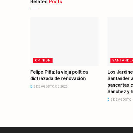
Related
Posts
OPINIÓN
SANTANDE
Felipe Piña: la vieja política
Los Jardine
disfrazada de renovación
Santander 
pancartas 
5 DE AGOSTO DE 2026
Sánchez y la
5 DE AGOSTO 