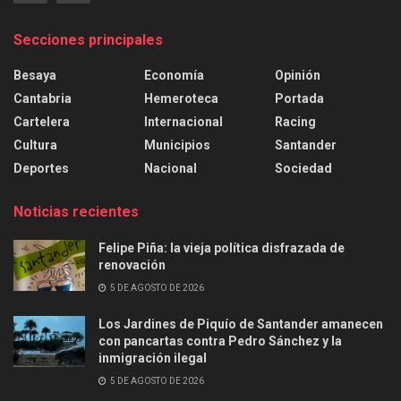
Secciones principales
Besaya
Economía
Opinión
Cantabria
Hemeroteca
Portada
Cartelera
Internacional
Racing
Cultura
Municipios
Santander
Deportes
Nacional
Sociedad
Noticias recientes
Felipe Piña: la vieja política disfrazada de
renovación
5 DE AGOSTO DE 2026
Los Jardines de Piquío de Santander amanecen
con pancartas contra Pedro Sánchez y la
inmigración ilegal
5 DE AGOSTO DE 2026