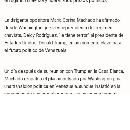
el régimen chavista y liberar a los presos políticos.
La dirigente opositora María Corina Machado ha afirmado
desde Washington que la vicepresidenta del régimen
chavista, Delcy Rodríguez, “le tiene terror” al presidente de
Estados Unidos, Donald Trump, en un momento clave para
el futuro político de Venezuela.
Un día después de su reunión con Trump en la Casa Blanca,
Machado respaldó el plan impulsado por Washington para
una transición política en Venezuela, aunque insistió en la
necesidad de acelerar el proceso y avanzar con firmeza
hacia el fin del chavismo.
La líder opositora subrayó que el conflicto no es personal,
sino una confrontación entre “un cártel enquistado en el