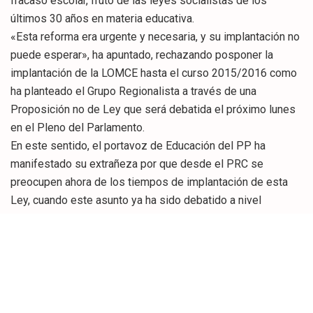
fracaso escolar, fruto de las leyes socialistas de los
últimos 30 años en materia educativa.
«Esta reforma era urgente y necesaria, y su implantación no
puede esperar», ha apuntado, rechazando posponer la
implantación de la LOMCE hasta el curso 2015/2016 como
ha planteado el Grupo Regionalista a través de una
Proposición no de Ley que será debatida el próximo lunes
en el Pleno del Parlamento.
En este sentido, el portavoz de Educación del PP ha
manifestado su extrañeza por que desde el PRC se
preocupen ahora de los tiempos de implantación de esta
Ley, cuando este asunto ya ha sido debatido a nivel
nacional tanto en el Congreso de los Diputados como en el
Senado. «Su propuesta llega tarde y mal», ha dicho al
respecto.
Pedro Luis Gutiérrez ha destacado que en el proceso de la
implantación de la LOMCE, que entró en vigor el día 30 de
diciembre de 2013, el Ministerio de Educación ha