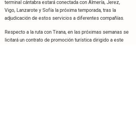
terminal cántabra estará conectada con Almería, Jerez,
Vigo, Lanzarote y Sofía la próxima temporada, tras la
adjudicación de estos servicios a diferentes compañías.
Respecto a la ruta con Tirana, en las próximas semanas se
licitará un contrato de promoción turística dirigido a este
mercado, «uno de los más emergentes del este de
Europa», que nunca se había operado desde Cantabria ni
desde ningún aeropuerto del norte de España de manera
regular.
Paralelamente, se licitarán sendos contratos para la
realización de acciones promocionales y de marketing
dirigidas a los mercados de Paris y Milán en soportes y
medios de compañías aéreas que operen o puedan operar
en Cantabria con dichos mercados como origen. Tal y como
ha explicado Media, con este anuncio se recuperarán «en
muy poco tiempo» dos de las cuatro rutas que la compañía