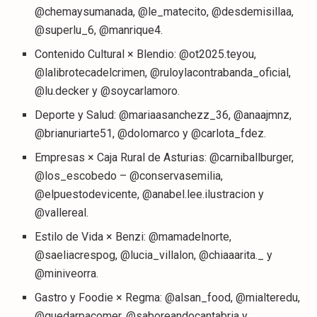
@chemaysumanada, @le_matecito, @desdemisillaa,
@superlu_6, @manrique4.
Contenido Cultural × Blendio: @ot2025.teyou,
@lalibrotecadelcrimen, @ruloylacontrabanda_oficial,
@lu.decker y @soycarlamoro.
Deporte y Salud: @mariaasanchezz_36, @anaajmnz,
@brianuriarte51, @dolomarco y @carlota_fdez.
Empresas × Caja Rural de Asturias: @carniballburger,
@los_escobedo – @conservasemilia,
@elpuestodevicente, @anabel.lee.ilustracion y
@vallereal.
Estilo de Vida × Benzi: @mamadelnorte,
@saeliacrespog, @lucia_villalon, @chiaaarita._ y
@miniveorra.
Gastro y Foodie × Regma: @alsan_food, @mialteredu,
@quedarpacomer, @saboreandocantabria y