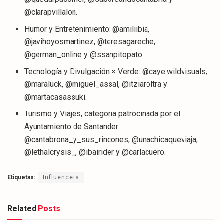
@clarapvillalon.
Humor y Entretenimiento: @amiliibia,
@javihoyosmartinez, @teresagareche,
@german_online y @ssanpitopato.
Tecnología y Divulgación × Verde: @caye.wildvisuals,
@maraluck, @miguel_assal, @itziaroltra y
@martacasassuki.
Turismo y Viajes, categoría patrocinada por el
Ayuntamiento de Santander:
@cantabrona_y_sus_rincones, @unachicaqueviaja,
@lethalcrysis_, @ibairider y @carlacuero.
Etiquetas:
Influencers
Related
Posts