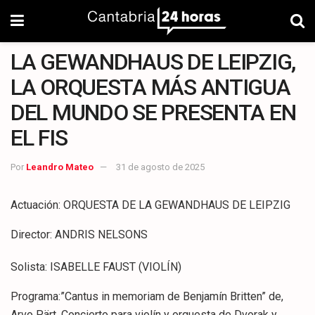
LA GEWANDHAUS DE LEIPZIG,
LA ORQUESTA MÁS ANTIGUA
DEL MUNDO SE PRESENTA EN
EL FIS
Por
Leandro Mateo
31 de agosto de 2025
Actuación: ORQUESTA DE LA GEWANDHAUS DE LEIPZIG
Director: ANDRIS NELSONS
Solista: ISABELLE FAUST (VIOLÍN)
Programa:”Cantus in memoriam de Benjamín Britten” de,
Arvo Pärt. Concierto para violín y orquesta de Dvorak y