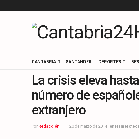
CANTABRIA
SANTANDER
DEPORTES
BES
La crisis eleva hast
número de españole
extranjero
Por
Redacción
20 de marzo de 2014
en
Hemerotec