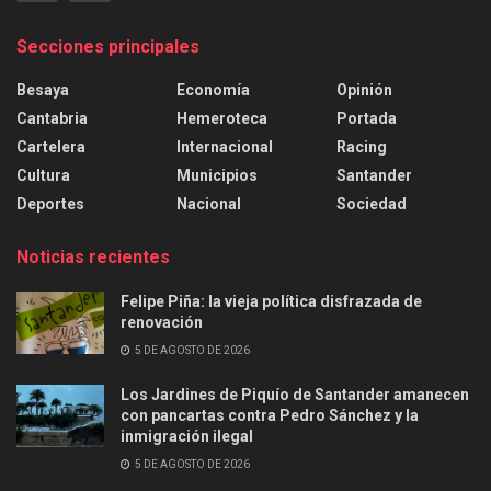
Secciones principales
Besaya
Economía
Opinión
Cantabria
Hemeroteca
Portada
Cartelera
Internacional
Racing
Cultura
Municipios
Santander
Deportes
Nacional
Sociedad
Noticias recientes
Felipe Piña: la vieja política disfrazada de
renovación
5 DE AGOSTO DE 2026
Los Jardines de Piquío de Santander amanecen
con pancartas contra Pedro Sánchez y la
inmigración ilegal
5 DE AGOSTO DE 2026