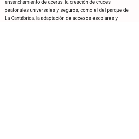
ensanchamiento de aceras, la creación de cruces
peatonales universales y seguros, como el del parque de
La Cantábrica, la adaptación de accesos escolares y
religiosos, y la conexión del núcleo urbano con las
Marismas, tejiendo una red continua y amable para caminar.
Durante la entrega, Fernández Soberón subrayó, “Este
reconocimiento nos anima a seguir apostando por un
municipio donde las personas estén en el centro. Cuando
se prioriza al peatón, gana la seguridad vial, crece el
comercio local y mejora la calidad de vida de todos”.
Gracias a estas políticas, caminar se ha convertido en la
opción más fácil, segura y agradable para la vida cotidiana,
fortaleciendo la autonomía de la infancia y de las personas
mayores, mejorando la accesibilidad de quienes tienen
movilidad reducida y favoreciendo la actividad económica
de proximidad.