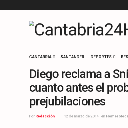
CANTABRIA
SANTANDER
DEPORTES
BES
Diego reclama a Sn
cuanto antes el pro
prejubilaciones
Por
Redacción
12 de marzo de 2014
en
Hemerotec