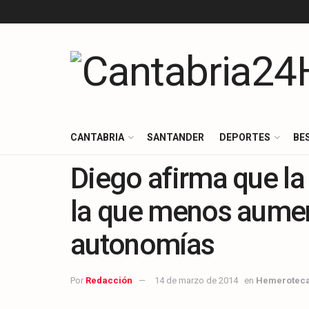
CANTABRIA
SANTANDER
DEPORTES
BE
Diego afirma que la
la que menos aumen
autonomías
Por
Redacción
14 de marzo de 2014
en
Hemerotec