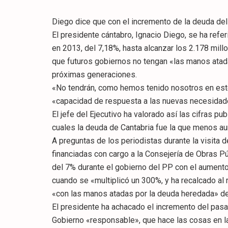
Diego dice que con el incremento de la deuda de
El presidente cántabro, Ignacio Diego, se ha ref
en 2013, del 7,18%, hasta alcanzar los 2.178 mill
que futuros gobiernos no tengan «las manos ata
próximas generaciones.
«No tendrán, como hemos tenido nosotros en este
«capacidad de respuesta a las nuevas necesida
El jefe del Ejecutivo ha valorado así las cifras p
cuales la deuda de Cantabria fue la que menos 
A preguntas de los periodistas durante la visita
financiadas con cargo a la Consejería de Obras P
del 7% durante el gobierno del PP con el aument
cuando se «multiplicó un 300%, y ha recalcado al 
«con las manos atadas por la deuda heredada» de
El presidente ha achacado el incremento del pasa
Gobierno «responsable», que hace las cosas en 