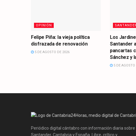
OPINIÓN
SANTANDE
Felipe Piña: la vieja política
Los Jardine
disfrazada de renovación
Santander 
pancartas 
5 DE AGOSTO DE 2026
Sánchez y la
5 DE AGOSTO 
Periódico digital cántabro con información diaria sobre
Santander, Cantabria y España. Libre, crítico y