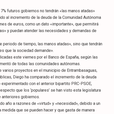
l 7% futuros gobiernos no tendrán «las manos atadas»
erido al incremento de la deuda de la Comunidad Autónoma
ones de euros, como un dato «importante», que permitirá
das» y puedan atender las necesidades y demandas de
 periodo de tiempo, las manos atadas», sino que tendrán
des que la sociedad demande».
ublicadas este viernes por el Banco de España, según las
aumentó de todas las comunidades autónomas.
 de varios proyectos en el municipio de Entrambasaguas,
úblicas, Diego ha comparado el incremento de la deuda
o experimentado con el anterior bipartito PRC-PSOE,
respecto que los ‘populares’ se han visto esta legislatura
 anteriores gobiernos.
do año a razones de «virtud» y «necesidad», debido a un
la medida que se pueden hacer y que gasta de manera