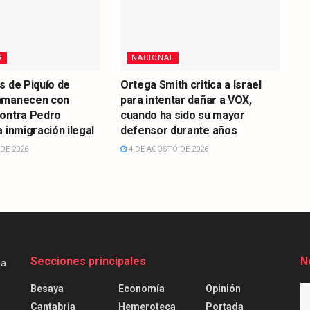
R
NACIONAL
s de Piquío de
Ortega Smith critica a Israel
amanecen con
para intentar dañar a VOX,
contra Pedro
cuando ha sido su mayor
 inmigración ilegal
defensor durante años
DE 2026
4 DE AGOSTO DE 2026
Secciones principales
N
Besaya
Economía
Opinión
Cantabria
Hemeroteca
Portada