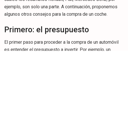
ejemplo, son solo una parte. A continuación, proponemos
algunos otros consejos para la compra de un coche.
Primero: el presupuesto
El primer paso para proceder a la compra de un automóvil
es entender el presupuesto a invertir. Por ejemplo, un
pequeño
coche deportivo
puede representar un gasto
menor, pero sigue siendo una elección perfecta para una
persona soltera o, quizás, una pareja que no planea tener
hijos. Un SUV de grandes dimensiones, por el contrario, es
más adecuado para familias numerosas y personas con
cierta estabilidad económica, debido al mayor consumo de
combustible y los seguros generalmente más caros. En
otras palabras, aunque el automóvil pueda ser también un
«capricho» y una pasión, el
tipo de coche a elegir
y el
presupuesto a invertir dependen en gran medida del uso