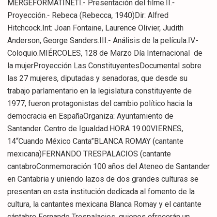
MERGEFORMATINETI.- Presentación del filme.II.-
Proyección.- Rebeca (Rebecca, 1940)Dir: Alfred
Hitchcock.Int: Joan Fontaine, Laurence Olivier, Judith
Anderson, George Sanders.III.- Análisis de la película.IV.-
Coloquio.MIÉRCOLES, 128 de Marzo Día Internacional de
la mujerProyección Las ConstituyentesDocumental sobre
las 27 mujeres, diputadas y senadoras, que desde su
trabajo parlamentario en la legislatura constituyente de
1977, fueron protagonistas del cambio político hacia la
democracia en EspañaOrganiza: Ayuntamiento de
Santander. Centro de Igualdad.HORA 19.00VIERNES,
14“Cuando México Canta”BLANCA ROMAY (cantante
mexicana)FERNANDO TRESPALACIOS (cantante
cantabroConmemoración 100 años del Ateneo de Santander
en Cantabria y uniendo lazos de dos grandes culturas se
presentan en esta institución dedicada al fomento de la
cultura, la cantantes mexicana Blanca Romay y el cantante
cántabro Fernando Trespalacios, quienes ofrecerán un