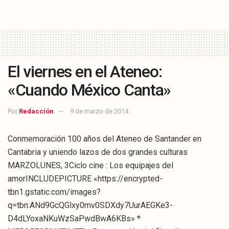
El viernes en el Ateneo:
«Cuando México Canta»
Por
Redacción
9 de marzo de 2014
Conmemoración 100 años del Ateneo de Santander en
Cantabria y uniendo lazos de dos grandes culturas
MARZOLUNES, 3Ciclo cine : Los equipajes del
amorINCLUDEPICTURE «https://encrypted-
tbn1.gstatic.com/images?
q=tbn:ANd9GcQGlxy0mv0SDXdy7UurAEGKe3-
D4dLYoxaNKuWzSaPwdBwA6KBs» *