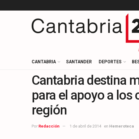
CANTABRIA
SANTANDER
DEPORTES
BE
Cantabria destina 
para el apoyo a los
región
Por
Redacción
1 de abril de 2014
en
Hemeroteca