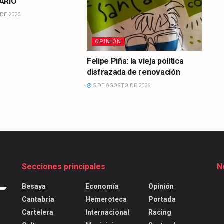
ARIO
DE 2026
OPINIÓN
Felipe Piña: la vieja política
disfrazada de renovación
5 DE AGOSTO DE 2026
Secciones principales
N
Besaya
Economía
Opinión
Cantabria
Hemeroteca
Portada
Cartelera
Internacional
Racing