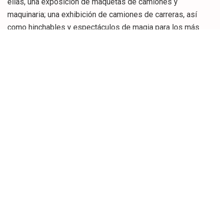
ellas, una exposición de maquetas de camiones y
maquinaria; una exhibición de camiones de carreras, así
como hinchables y espectáculos de magia para los más
pequeños.
El responsable de Deportes también destacó el desfile por
las calles de la ciudad de los camiones decorados,
tuneados y americanos, que tendrá lugar el sábado, a partir
de las 20:00 horas, que partirá de los Campos de Sport de
El Sardinero y discurrirá por la Avenida de Reina Victoria, el
Paseo de Pereda, las calles San Fernando, Camilo Alonso
Vega y la Avenida de los Castros, para concluir de nuevo en
el punto de salida.
“El domingo, 30 de marzo, serán los camiones antiguos que
participarán en la concentración los que realizarán un
desfile por la ciudad, que trascurrirá por la Avenida de
Castañeda y Reina Victoria, subida al Palacio de la
Magdalena, retornando posteriormente al Campo de Sport
de El Sardinero”, apuntó el edil