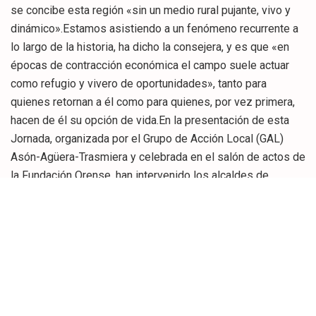
se concibe esta región «sin un medio rural pujante, vivo y
dinámico».Estamos asistiendo a un fenómeno recurrente a
lo largo de la historia, ha dicho la consejera, y es que «en
épocas de contracción económica el campo suele actuar
como refugio y vivero de oportunidades», tanto para
quienes retornan a él como para quienes, por vez primera,
hacen de él su opción de vida.En la presentación de esta
Jornada, organizada por el Grupo de Acción Local (GAL)
Asón-Agüera-Trasmiera y celebrada en el salón de actos de
la Fundación Orense, han intervenido los alcaldes de
Ramales, José Domingo San Emeterio; Guriezo, Adolfo
Izaguirre, y Valle de Villaverde, Pedro Mª Llaguno, así como
el diputado nacional del PP y miembro de la Comisión de
Desarrollo Rural, José María Alonso.La programación de la
jornada incluye, entre otras actividades, la proyección de un
video sobre el hábitat disperso en seis comarcas
españolas, ponencias sobre las posibilidades de usos