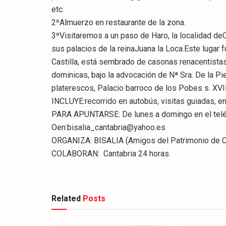
etc.
2ºAlmuerzo en restaurante de la zona.
3ºVisitaremos a un paso de Haro, la localidad de
sus palacios de la reinaJuana la Loca.Este lugar
Castilla, está sembrado de casonas renacentista
dominicas, bajo la advocación de Nª Sra. De la Pie
platerescos, Palacio barroco de los Pobes s. XVII
INCLUYE:recorrido en autobús, visitas guiadas, e
PARA APUNTARSE: De lunes a domingo en el te
Oen:bisalia_cantabria@yahoo.es
ORGANIZA: BISALIA (Amigos del Patrimonio de Ca
COLABORAN: Cantabria 24 horas.
Related
Posts