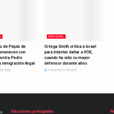
R
NACIONAL
s de Piquío de
Ortega Smith critica a Israel
amanecen con
para intentar dañar a VOX,
contra Pedro
cuando ha sido su mayor
 inmigración ilegal
defensor durante años
DE 2026
4 DE AGOSTO DE 2026
Secciones principales
N