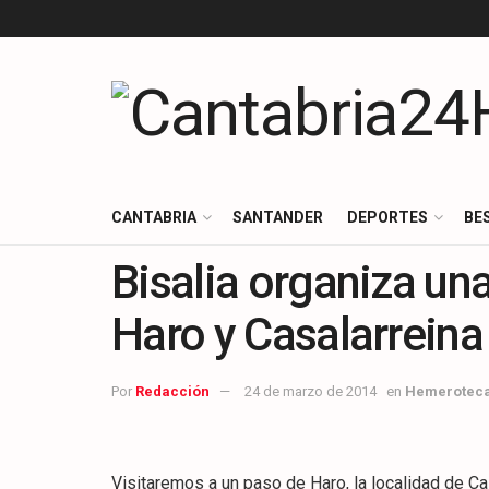
CANTABRIA
SANTANDER
DEPORTES
BE
Bisalia organiza una
Haro y Casalarreina
Por
Redacción
24 de marzo de 2014
en
Hemerotec
Visitaremos a un paso de Haro, la localidad de C