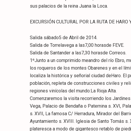
sus palacios de la reina Juana la Loca.
EXCURSIÓN CULTURAL POR LA RUTA DE HARO Y
Salida sábado5 de Abril de 2014.
Salida de Torrelavega a las7,00 horasde FEVE.
Salida de Santander a las7,30 horasde Correos.
1ºJunto a un comprimido meandro del río Ebro, mu
los roqueros de los montes Obarenes y en el límit
localiza la histórica y señorial ciudad deHaro. El
población, repleta de construcciones civiles y re
regiones vinícolas del mundo:La Rioja Alta.
Comenzaremos la visita recorriendo los Jardines 
Vega, Palacio de Bendaña o Paternina s. XVI, Pal
s. XVII, La famosa C/ Herradura, Mirador del Barrio
Ayuntamiento s. XVIII. Iglesia de Santo Tomás s. 
plateresca a modo de gigantesco retablo de piedra