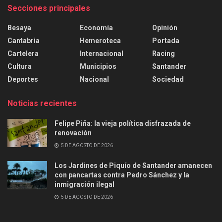
Secciones principales
Besaya
Economía
Opinión
Cantabria
Hemeroteca
Portada
Cartelera
Internacional
Racing
Cultura
Municipios
Santander
Deportes
Nacional
Sociedad
Noticias recientes
Felipe Piña: la vieja política disfrazada de
renovación
5 DE AGOSTO DE 2026
Los Jardines de Piquío de Santander amanecen
con pancartas contra Pedro Sánchez y la
inmigración ilegal
5 DE AGOSTO DE 2026