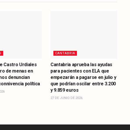
S
CANTABRIA
de Castro Urdiales
Cantabria aprueba las ayudas
tro de menas en
para pacientes con ELA que
inos denuncian
empezarán a pagarse en julio y
connivencia política
que podrían oscilar entre 3.200
y 9.859 euros
026
27 DE JUNIO DE 2026