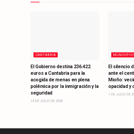
CANTABRIA
MUNICIPIO
El Gobierno destina 236.422
El silencio 
euros a Cantabria para la
ante el cen
acogida de menas en plena
Mioño: vec
polémica por la inmigración y la
opacidad y 
seguridad
1 DE JULIO DE 2
14 DE JULIO DE 2026