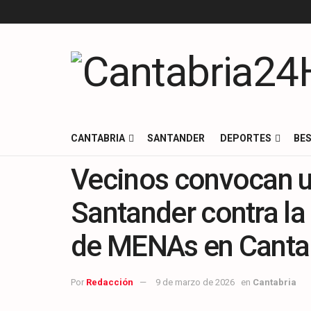
CANTABRIA
SANTANDER
DEPORTES
BES
Vecinos convocan u
Santander contra la 
de MENAs en Canta
Por
Redacción
9 de marzo de 2026
en
Cantabria