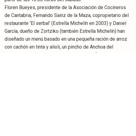
Floren Bueyes, presidente de la Asociación de Cocineros
de Cantabria, Fernando Sainz de la Maza, copropietario del
restaurante ‘El serbal’ (Estrella Michelín en 2003) y Daniel
García, dueño de Zortziko (también Estrella Michelín) han
diseñado un menú basado en una pequeña ración de arroz
con cachón en tinta y alioli, un pincho de Anchoa del
cantábrico sobre queso de Garmilla con sofrito de tomate,
una brandada de bacalao cocinada al estilo Zortziko y una
porción de tarta de queso de Cantabria.
En total, se servirán 400 pinchos de cada una de las
variedades que propone este menú servido ‘al aire libre’ y
cuyos beneficios irán destinados al programa ‘Apadrina una
familia’, impulsado por el Ayuntamiento de Santander y la
obra social de Caja Cantabria para ayudar a los ciudadanos
que están atravesando dificultades económicas,
principalmente por la pérdida de empleo.
Por eso, aunque el precio mínimo de cada ticket es de 2