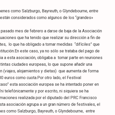
ámenes como Salzburgo, Bayreuth, o Glyndebourne, entre
e están considerados como algunos de los “grandes»
el pasado mes de febrero a darse de baja de la Asociación
uaciones que ha tenido que realizar su dirección a fin de
entes, lo que ha obligado a tomar medidas “difíciles” que
stitución.En este caso, ya no sólo se trataba del pago de
a a esta asociación, obligaba a tomar parte en reuniones
stintas ciudades europeas, lo que supone añadir una
n (viajes, alojamientos y dietas) que aumenta de forma
00 euros como cuota.Por otro lado, el Festival
 caso” esta asociación europea se ha intentado poner en
i telefónicamente y por escrito, ni siquiera se ha
irmaciones realizada por el diputado del PRC Francisco
a asociación agrupa a un gran número de festivales, el
nes como Salzburgo, Bayreuth, o Glyndebourne, entre