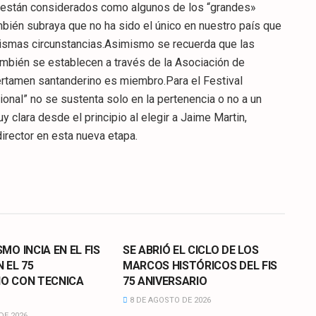
e están considerados como algunos de los “grandes»
ambién subraya que no ha sido el único en nuestro país que
mismas circunstancias.Asimismo se recuerda que las
también se establecen a través de la Asociación de
certamen santanderino es miembro.Para el Festival
ional” no se sustenta solo en la pertenencia o no a un
 clara desde el principio al elegir a Jaime Martin,
irector en esta nueva etapa.
CULTURA
SMO INCIA EN EL FIS
SE ABRIÓ EL CICLO DE LOS
N EL 75
MARCOS HISTÓRICOS DEL FIS
IO CON TECNICA
75 ANIVERSARIO
8 DE AGOSTO DE 2026
DE 2026