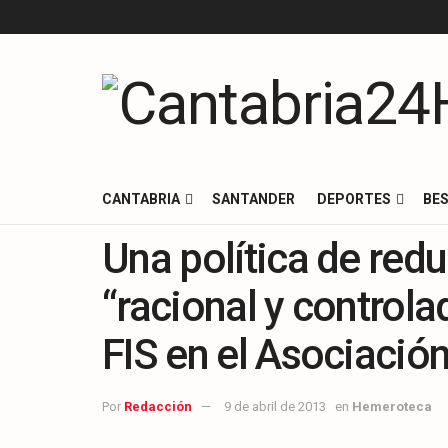
CANTABRIA
SANTANDER
DEPORTES
BES
Una política de red
“racional y controla
FIS en el Asociació
Por
Redacción
9 de abril de 2013
en
Hemeroteca