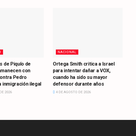
R
NACIONAL
s de Piquío de
Ortega Smith critica a Israel
amanecen con
para intentar dañar a VOX,
contra Pedro
cuando ha sido su mayor
 inmigración ilegal
defensor durante años
DE 2026
4 DE AGOSTO DE 2026