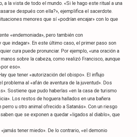
 a la vista de todo el mundo. «Si le hago este ritual a una
 casarse después con ella?», ejemplifica el sacerdote.
ituaciones menores que sí «podrían encajar» con lo que
 gente «endemoniada», pero también con
 que indagar». En este último caso, el primer paso son
uier cura puede pronunciar. Por ejemplo, «una oración a
 manos sobre la cabeza, como realizó Francisco, aunque
«por eso».
 que tener «autorización del obispo». El influjo
l problema al «afán de aventura de la juventud». Dos
gnas». Sostiene que pudo haberlas «en la casa de turismo
icia». Los restos de hoguera hallados en una bañera
un perro u otro animal ofrecido a Satanás». Con un riesgo
 saben que se exponen a quedar «ligados al diablo», que
, «jamás tener miedo». De lo contrario, «el demonio