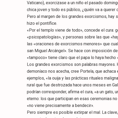
Vaticano), exorcizase a un niño el pasado domingo,
chica joven y todo es público, ¿quién va a querer
Pero al margen de los grandes exorcismos, hay s
hizo el pontífice.
«Por el templo viene de todo», concede el cura:
«psicopatologías», y personas sobre las que «hay
las «oraciones de exorcismos menores» que cualq
san Miguel Arcángel». Se hace con imposición de
«tampoco» tiene claro que el papa lo haya hecho 
Los grandes exorcismos son palabras mayores. Hay
demoníaco nos acecha, cree Portela, que achaca e
ejemplos, «la ouija y las prácticas rituales mali
rural que fue destrozada hace unos meses en Gal
podrían corresponder, afirma el cura, «a un gato, 
eterno: los que participan en esas ceremonias no
«no viene precisamente a bendecir».
Pero siempre es posible extirpar el mal. La clave