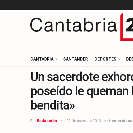
CANTABRIA
SANTANDER
DEPORTES
BE
Un sacerdote exhorc
poseído le queman l
bendita»
Por
Redacción
23 de mayo de 2013
en
Hemeroteca