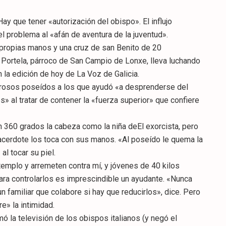
 que tener «autorización del obispo». El influjo
l problema al «afán de aventura de la juventud».
us propias manos y una cruz de san Benito de 20
 Portela, párroco de San Campio de Lonxe, lleva luchando
 la edición de hoy de La Voz de Galicia.
merosos poseídos a los que ayudó «a desprenderse del
al tratar de contener la «fuerza superior» que confiere
n 360 grados la cabeza como la niña deEl exorcista, pero
cerdote los toca con sus manos. «Al poseído le quema la
l tocar su piel.
templo y arremeten contra mí, y jóvenes de 40 kilos
ara controlarlos es imprescindible un ayudante. «Nunca
 familiar que colabore si hay que reducirlos», dice. Pero
e» la intimidad.
ó la televisión de los obispos italianos (y negó el