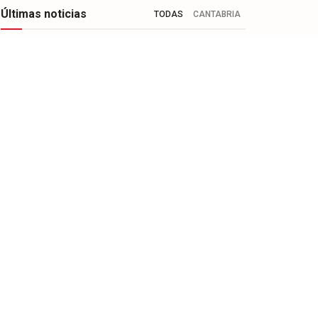
Últimas noticias
TODAS
CANTABRIA
EL SINFONISMO INCIA EN EL FIS SU CICLO
EN EL 75 ANIVERSARIO CON TECNICA
DEPURADA
8 DE AGOSTO DE 2026
SE ABRIÓ EL CICLO DE LOS MARCOS
HISTÓRICOS DEL FIS 75 ANIVERSARIO
8 DE AGOSTO DE 2026