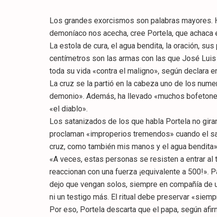
Los grandes exorcismos son palabras mayores. Hay
demoníaco nos acecha, cree Portela, que achaca e
La estola de cura, el agua bendita, la oración, s
centímetros son las armas con las que José Luis
toda su vida «contra el maligno», según declara en
La cruz se la partió en la cabeza uno de los nu
demonio». Además, ha llevado «muchos bofetones» 
«el diablo».
Los satanizados de los que habla Portela no gira
proclaman «improperios tremendos» cuando el sa
cruz, como también mis manos y el agua bendita» a
«A veces, estas personas se resisten a entrar al 
reaccionan con una fuerza ¡equivalente a 500!». P
dejo que vengan solos, siempre en compañía de un
ni un testigo más. El ritual debe preservar «siempr
Por eso, Portela descarta que el papa, según afirm