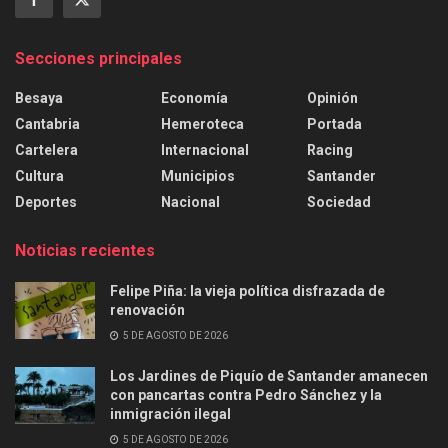
Secciones principales
Besaya
Economía
Opinión
Cantabria
Hemeroteca
Portada
Cartelera
Internacional
Racing
Cultura
Municipios
Santander
Deportes
Nacional
Sociedad
Noticias recientes
Felipe Piña: la vieja política disfrazada de
renovación
5 DE AGOSTO DE 2026
Los Jardines de Piquío de Santander amanecen
con pancartas contra Pedro Sánchez y la
inmigración ilegal
5 DE AGOSTO DE 2026