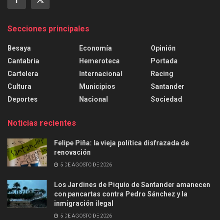
Secciones principales
Besaya
Economía
Opinión
Cantabria
Hemeroteca
Portada
Cartelera
Internacional
Racing
Cultura
Municipios
Santander
Deportes
Nacional
Sociedad
Noticias recientes
Felipe Piña: la vieja política disfrazada de
renovación
5 DE AGOSTO DE 2026
Los Jardines de Piquío de Santander amanecen
con pancartas contra Pedro Sánchez y la
inmigración ilegal
5 DE AGOSTO DE 2026