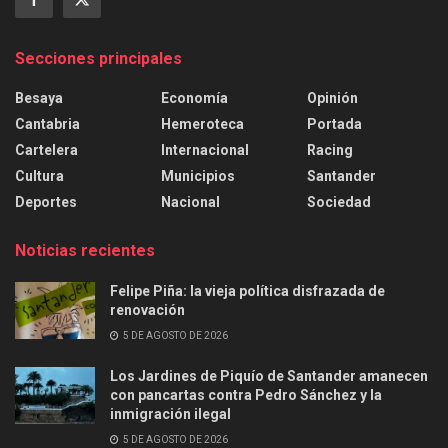
Secciones principales
Besaya
Economía
Opinión
Cantabria
Hemeroteca
Portada
Cartelera
Internacional
Racing
Cultura
Municipios
Santander
Deportes
Nacional
Sociedad
Noticias recientes
Felipe Piña: la vieja política disfrazada de
renovación
5 DE AGOSTO DE 2026
Los Jardines de Piquío de Santander amanecen
con pancartas contra Pedro Sánchez y la
inmigración ilegal
5 DE AGOSTO DE 2026