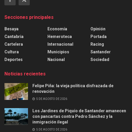
Secciones principales
Besaya
Economía
Opinión
Cantabria
Hemeroteca
Portada
Cartelera
Internacional
Racing
Cultura
Municipios
Santander
Deportes
Nacional
Sociedad
Noticias recientes
Felipe Piña: la vieja política disfrazada de
renovación
5 DE AGOSTO DE 2026
Los Jardines de Piquío de Santander amanecen
con pancartas contra Pedro Sánchez y la
inmigración ilegal
5 DE AGOSTO DE 2026