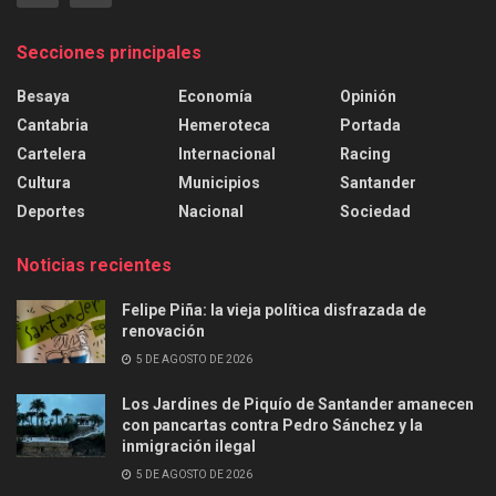
Secciones principales
Besaya
Economía
Opinión
Cantabria
Hemeroteca
Portada
Cartelera
Internacional
Racing
Cultura
Municipios
Santander
Deportes
Nacional
Sociedad
Noticias recientes
Felipe Piña: la vieja política disfrazada de
renovación
5 DE AGOSTO DE 2026
Los Jardines de Piquío de Santander amanecen
con pancartas contra Pedro Sánchez y la
inmigración ilegal
5 DE AGOSTO DE 2026