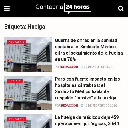
Etiqueta:
Huelga
Guerra de cifras en la sanidad
CANTABRIA
cántabra: el Sindicato Médico
cifra el seguimiento de la huelga
en un 70%
POR
REDACCIÓN
27 DE ABRIL DE 2026
Paro con fuerte impacto en los
PORTADA
hospitales cántabros: el
Sindicato Médico habla de
respaldo “masivo” a la huelga
POR
REDACCIÓN
16 DE FEBRERO DE 2026
La huelga de médicos deja 459
CANTABRIA
operaciones quirúrgicas, 3.644