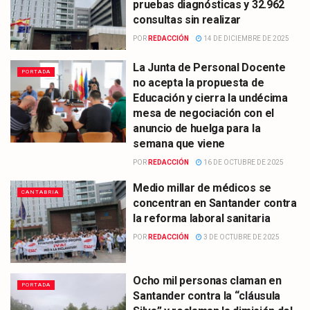
pruebas diagnósticas y 32.962
consultas sin realizar
POR
REDACCIÓN
14 DE DICIEMBRE DE 2025
La Junta de Personal Docente
PORTADA
no acepta la propuesta de
Educación y cierra la undécima
mesa de negociación con el
anuncio de huelga para la
semana que viene
POR
REDACCIÓN
16 DE OCTUBRE DE 2025
Medio millar de médicos se
CANTABRIA
concentran en Santander contra
la reforma laboral sanitaria
POR
REDACCIÓN
3 DE OCTUBRE DE 2025
Ocho mil personas claman en
PORTADA
Santander contra la “cláusula