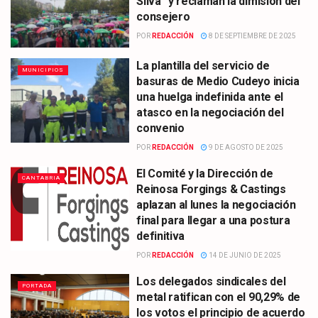
Silva” y reclaman la dimisión del
consejero
POR
REDACCIÓN
8 DE SEPTIEMBRE DE 2025
La plantilla del servicio de
MUNICIPIOS
basuras de Medio Cudeyo inicia
una huelga indefinida ante el
atasco en la negociación del
convenio
POR
REDACCIÓN
9 DE AGOSTO DE 2025
El Comité y la Dirección de
CANTABRIA
Reinosa Forgings & Castings
aplazan al lunes la negociación
final para llegar a una postura
definitiva
POR
REDACCIÓN
14 DE JUNIO DE 2025
Los delegados sindicales del
PORTADA
metal ratifican con el 90,29% de
los votos el principio de acuerdo