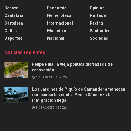
Besaya
Economía
Opinión
Cantabria
Hemeroteca
Portada
Cartelera
Internacional
Racing
Cultura
Municipios
Santander
Deportes
Nacional
Sociedad
Noticias recientes
Felipe Piña: la vieja política disfrazada de
renovación
5 DE AGOSTO DE 2026
Los Jardines de Piquío de Santander amanecen
con pancartas contra Pedro Sánchez y la
inmigración ilegal
5 DE AGOSTO DE 2026