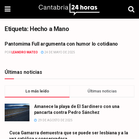
Etiqueta:
Hecho a Mano
Pantomima Full argumenta con humor lo cotidiano
CULTURA
POR
LEANDRO MATEO
24 DE MAYO DE 2025
Últimas noticias
Lo más leído
Últimas noticias
Amanece la playa de El Sardinero con una
pancarta contra Pedro Sánchez
29 DE AGOSTO DE 2025
Cuca Gamarra demuestra que se puede ser lesbiana y a la
vez católica y conservadora