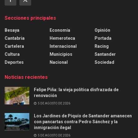
Secciones principales
Besaya
Economía
Opinión
Cantabria
Hemeroteca
Portada
Cartelera
Internacional
Racing
Cultura
Municipios
Santander
Deportes
Nacional
Sociedad
Noticias recientes
Felipe Piña: la vieja política disfrazada de
renovación
5 DE AGOSTO DE 2026
Los Jardines de Piquío de Santander amanecen
con pancartas contra Pedro Sánchez y la
inmigración ilegal
5 DE AGOSTO DE 2026