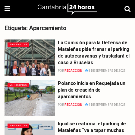
Etiqueta:
Aparcamiento
La Comisión para la Defensa de
SANTANDER
Mataleñas pide frenar el parking
de autocaravanas y trasladará el
caso a Bruselas
POR
REDACCIÓN
8 DE SEPTIEMBRE DE 2025
Polanco inicia en Requejada un
MUNICIPIOS
plan de creación de
aparcamientos
POR
REDACCIÓN
4 DE SEPTIEMBRE DE 2025
Igual se reafirma: el parking de
SANTANDER
Mataleñas “va a tapar muchas