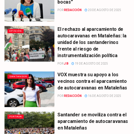
bocas”
POR
REDACCIÓN
20 DE AGOSTO DE 2025
El rechazo al aparcamiento de
OPINIÓN
autocaravanas en Mataleñas: la
unidad de los santanderinos
frente al riesgo de
instrumentalización política
POR
J B
19 DE AGOSTO DE 2025
VOX muestra su apoyo a los
SANTANDER
vecinos contra el aparcamiento
de autocaravanas en Mataleñas
POR
REDACCIÓN
16 DE AGOSTO DE 2025
Santander se moviliza contra el
PORTADA
aparcamiento de autocaravanas
en Mataleñas