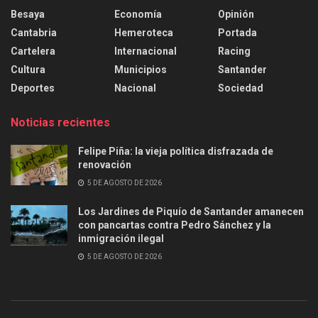
Besaya
Economía
Opinión
Cantabria
Hemeroteca
Portada
Cartelera
Internacional
Racing
Cultura
Municipios
Santander
Deportes
Nacional
Sociedad
Noticias recientes
Felipe Piña: la vieja política disfrazada de
renovación
5 DE AGOSTO DE 2026
Los Jardines de Piquío de Santander amanecen
con pancartas contra Pedro Sánchez y la
inmigración ilegal
5 DE AGOSTO DE 2026