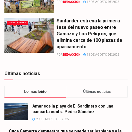
POR
REDACCIÓN
16 DE AGOSTO DE 2025
Santander estrena la primera
SANTANDER
fase del nuevo paseo entre
Gamazo y Los Peligros, que
elimina cerca de 100 plazas de
aparcamiento
POR
REDACCIÓN
13 DE AGOSTO DE 2025
Últimas noticias
Lo más leído
Últimas noticias
Amanece la playa de El Sardinero con una
pancarta contra Pedro Sánchez
29 DE AGOSTO DE 2025
Cuca Gamarra demuestra que se puede ser lesbiana y a la