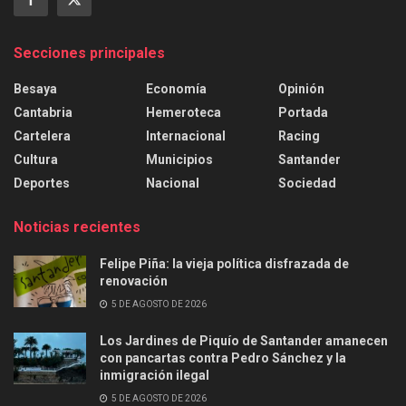
Secciones principales
Besaya
Economía
Opinión
Cantabria
Hemeroteca
Portada
Cartelera
Internacional
Racing
Cultura
Municipios
Santander
Deportes
Nacional
Sociedad
Noticias recientes
Felipe Piña: la vieja política disfrazada de
renovación
5 DE AGOSTO DE 2026
Los Jardines de Piquío de Santander amanecen
con pancartas contra Pedro Sánchez y la
inmigración ilegal
5 DE AGOSTO DE 2026