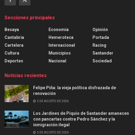
Secciones principales
Besaya
Economía
Opinión
Cantabria
Hemeroteca
Portada
Cartelera
Internacional
Racing
Cultura
Municipios
Santander
Deportes
Nacional
Sociedad
Noticias recientes
Felipe Piña: la vieja política disfrazada de
renovación
5 DE AGOSTO DE 2026
Los Jardines de Piquío de Santander amanecen
con pancartas contra Pedro Sánchez y la
inmigración ilegal
5 DE AGOSTO DE 2026