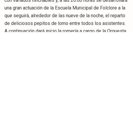
con variados hinchables y, a las 20.00 horas se desarrollará
una gran actuación de la Escuela Municipal de Folclore a la
que seguirá, alrededor de las nueve de la noche, el reparto
de deliciosos pepitos de lomo entre todos los asistentes.
A continuación dará inicio la romería a cargo de la Orquesta
Tabú, que se prolongará hasta altas horas de la madrugada.
El alcalde pedáneo de Barcenilla anima a los vecinos y
visitantes a participar en esta tradicional celebración “pues
es importante compartir todos juntos una jornada de
diversión en honor al patrón de la localidad”.
Related
Posts