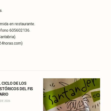
s.
omida en restaurante.
éfono 605602136.
ntabria).
24horas.com)
L CICLO DE LOS
STÓRICOS DEL FIS
ARIO
DE 2026