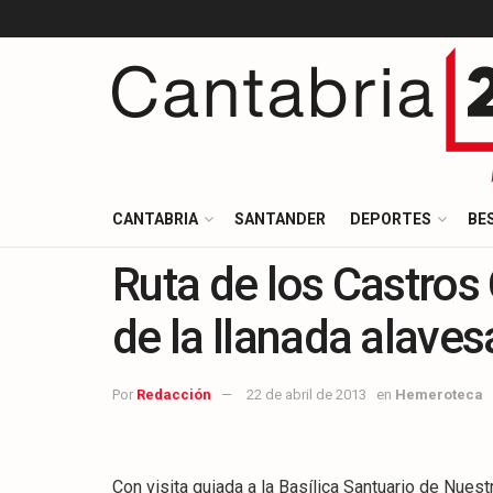
CANTABRIA
SANTANDER
DEPORTES
BE
Ruta de los Castros 
de la llanada alaves
Por
Redacción
22 de abril de 2013
en
Hemeroteca
Con visita guiada a la Basílica Santuario de Nues