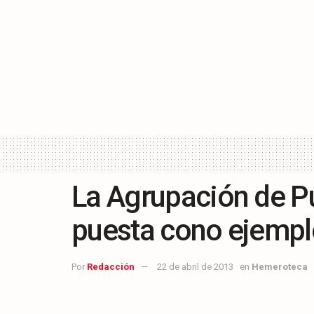
La Agrupación de P
puesta cono ejempl
Por
Redacción
22 de abril de 2013
en
Hemeroteca