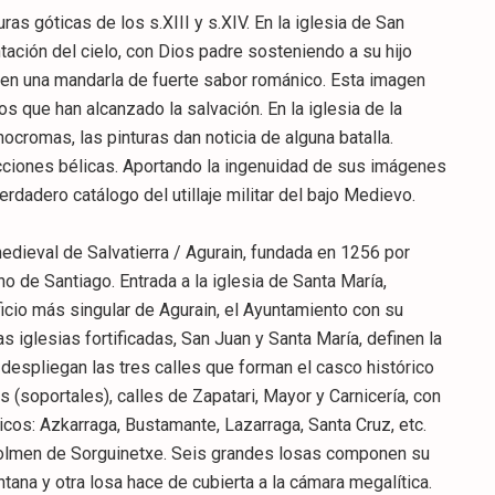
s góticas de los s.XIII y s.XIV. En la iglesia de San
tación del cielo, con Dios padre sosteniendo a su hijo
a en una mandarla de fuerte sabor románico. Esta imagen
s que han alcanzado la salvación. En la iglesia de la
cromas, las pinturas dan noticia de alguna batalla.
ciones bélicas. Aportando la ingenuidad de sus imágenes
erdadero catálogo del utillaje militar del bajo Medievo.
 medieval de Salvatierra / Agurain, fundada en 1256 por
o de Santiago. Entrada a la iglesia de Santa María,
icio más singular de Agurain, el Ayuntamiento con su
s iglesias fortificadas, San Juan y Santa María, definen la
 despliegan las tres calles que forman el casco histórico
(soportales), calles de Zapatari, Mayor y Carnicería, con
cos: Azkarraga, Bustamante, Lazarraga, Santa Cruz, etc.
olmen de Sorguinetxe. Seis grandes losas componen su
ana y otra losa hace de cubierta a la cámara megalítica.