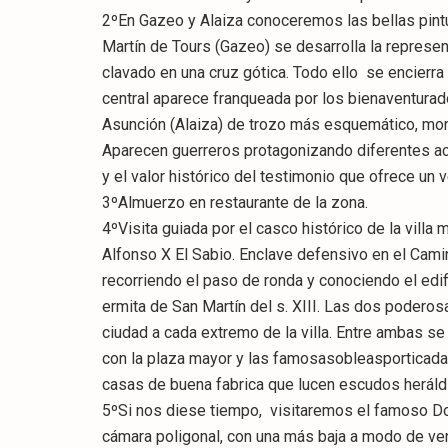
2ºEn Gazeo y Alaiza conoceremos las bellas pintura
Martín de Tours (Gazeo) se desarrolla la represen
clavado en una cruz gótica. Todo ello se encierr
central aparece franqueada por los bienaventurado
Asunción (Alaiza) de trozo más esquemático, mono
Aparecen guerreros protagonizando diferentes ac
y el valor histórico del testimonio que ofrece un v
3ºAlmuerzo en restaurante de la zona.
4ºVisita guiada por el casco histórico de la villa
Alfonso X El Sabio. Enclave defensivo en el Camin
recorriendo el paso de ronda y conociendo el edif
ermita de San Martín del s. XIII. Las dos poderosa
ciudad a cada extremo de la villa. Entre ambas se
con la plaza mayor y las famosasobleasporticadas 
casas de buena fabrica que lucen escudos heráldi
5ºSi nos diese tiempo, visitaremos el famoso D
cámara poligonal, con una más baja a modo de vent