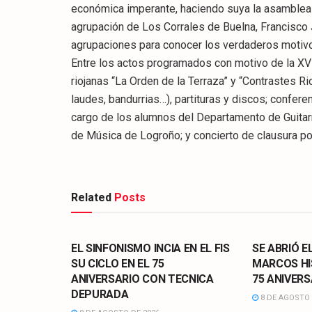
económica imperante, haciendo suya la asamblea la
agrupación de Los Corrales de Buelna, Francisco J
agrupaciones para conocer los verdaderos motiv
Entre los actos programados con motivo de la XV
riojanas “La Orden de la Terraza” y “Contrastes Ri
laudes, bandurrias…), partituras y discos; conferen
cargo de los alumnos del Departamento de Guitar
de Música de Logroño; y concierto de clausura por
Related
Posts
CULTURA
CULTURA
EL SINFONISMO INCIA EN EL FIS
SE ABRIÓ E
SU CICLO EN EL 75
MARCOS HI
ANIVERSARIO CON TECNICA
75 ANIVERS
DEPURADA
8 DE AGOSTO 