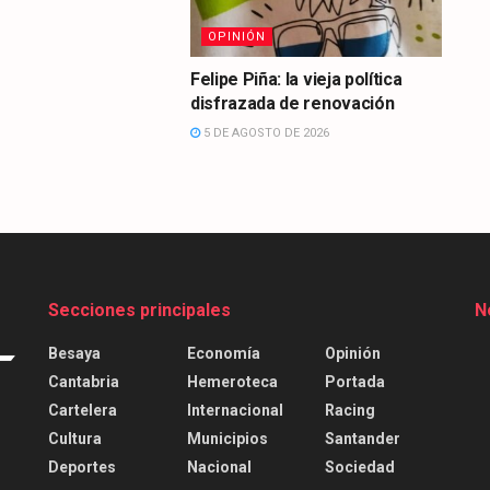
OPINIÓN
Felipe Piña: la vieja política
disfrazada de renovación
5 DE AGOSTO DE 2026
Secciones principales
N
Besaya
Economía
Opinión
Cantabria
Hemeroteca
Portada
Cartelera
Internacional
Racing
Cultura
Municipios
Santander
Deportes
Nacional
Sociedad