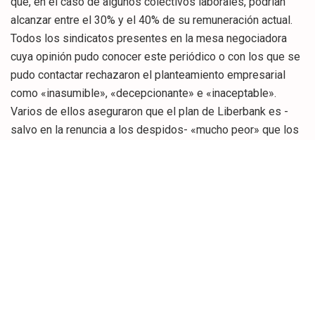
que, en el caso de algunos colectivos laborales, podrían
alcanzar entre el 30% y el 40% de su remuneración actual.
Todos los sindicatos presentes en la mesa negociadora
cuya opinión pudo conocer este periódico o con los que se
pudo contactar rechazaron el planteamiento empresarial
como «inasumible», «decepcionante» e «inaceptable».
Varios de ellos aseguraron que el plan de Liberbank es -
salvo en la renuncia a los despidos- «mucho peor» que los
ajustes laborales de los bancos nacionalizados, por lo que
expresaron su desacuerdo con el diseño realizado por el
banco de Cajastur, Caja Extremadura y Caja Cantabria al
proceder de una entidad que no ha sido estatalizada y que,
aunque ha recibido ayudas, ha sido la que menor volumen
de apoyo público ha precisado.
Liberbank, que debutará en Bolsa el 16 de mayo, prevé
iniciar la semana próxima el período de consultas (quince
días), lo que supone el comienzo del cómputo de los
plazos legales para culminar la negociación.